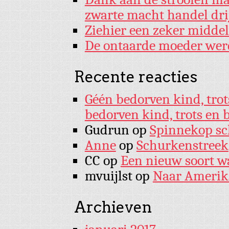
zwarte macht handel dri
Ziehier een zeker midde
De ontaarde moeder wer
Recente reacties
Géén bedorven kind, trot
bedorven kind, trots en 
Gudrun
op
Spinnekop sch
Anne
op
Schurkenstreek
CC
op
Een nieuw soort w
mvuijlst
op
Naar Amerik
Archieven