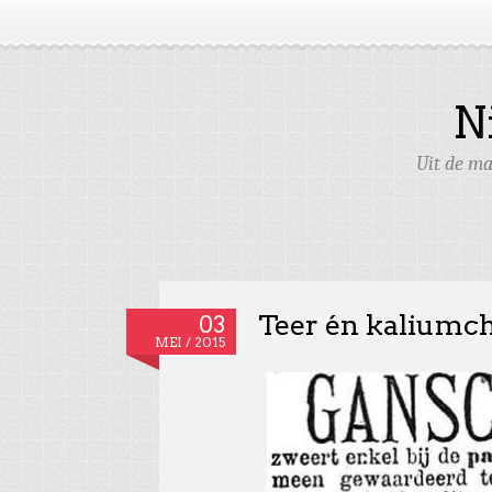
N
Uit de ma
Teer én kaliumch
03
MEI / 2015