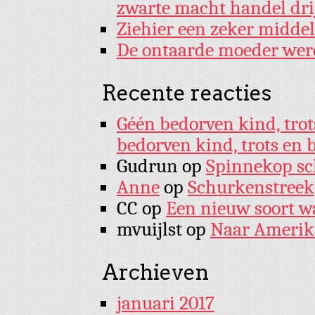
zwarte macht handel dri
Ziehier een zeker midde
De ontaarde moeder wer
Recente reacties
Géén bedorven kind, trot
bedorven kind, trots en 
Gudrun
op
Spinnekop sch
Anne
op
Schurkenstreek
CC
op
Een nieuw soort w
mvuijlst
op
Naar Amerik
Archieven
januari 2017