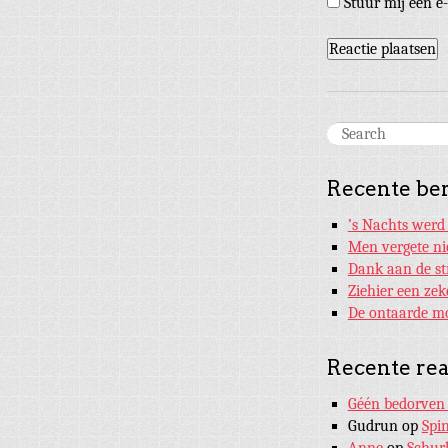
Stuur mij een e-
Recente be
’s Nachts werd
Men vergete ni
Dank aan de st
Ziehier een ze
De ontaarde mo
Recente rea
Géén bedorven 
Gudrun
op
Spi
Anne
op
Schur