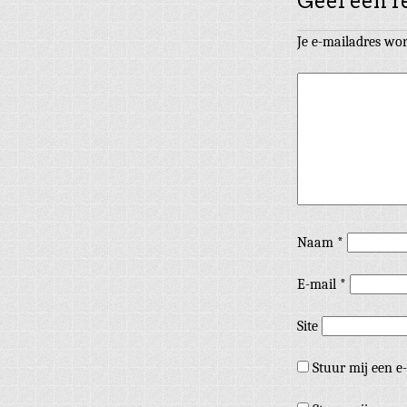
Geef een r
Je e-mailadres wor
Naam
*
E-mail
*
Site
Stuur mij een e-