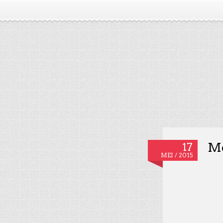
Me
17
MEI / 2015