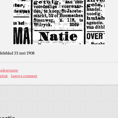
elsblad 23 mei 1908
:
advertentie
alink
Leave a comment