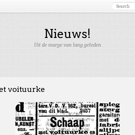
Nieuws!
Uit de marge van lang geleden
t voituurke