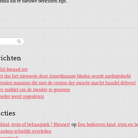
mail als er nieuwe berichten zijn.
richten
 hij kwaad zot
et dat het nieuwsje door Amerikaanse bladen wordt medegedeeld
rooien mannen die met de centen der zwarte macht handel drijven!
ker middel om de zwakte te genezen
eder werd opgesloten
cties
kind, trots of behaagziek | Nieuws!
op
Een bedorven kind, trots en b
nnekop schielijk overleden
kenstreek