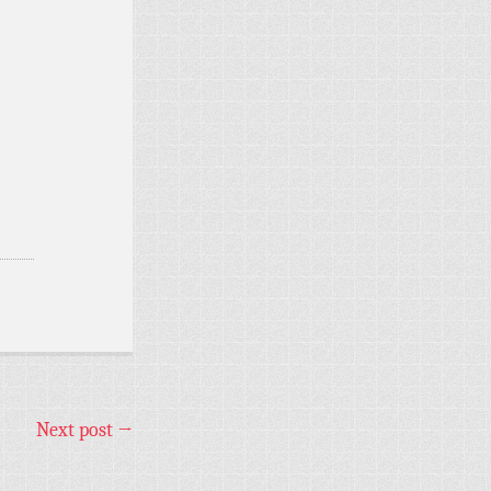
Next post
→