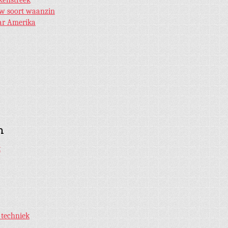
w soort waanzin
ar Amerika
n
t
 techniek