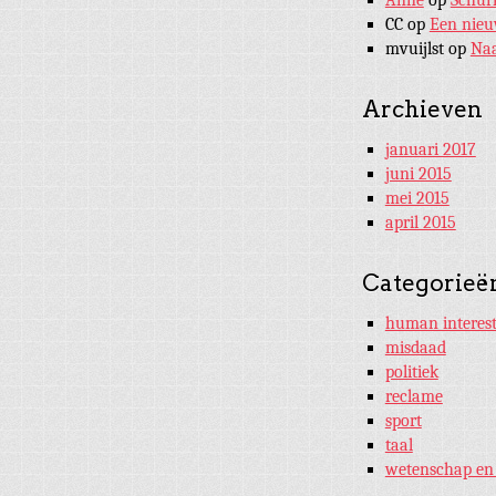
CC
op
Een nieu
mvuijlst
op
Na
Archieven
januari 2017
juni 2015
mei 2015
april 2015
Categorieë
human interes
misdaad
politiek
reclame
sport
taal
wetenschap en