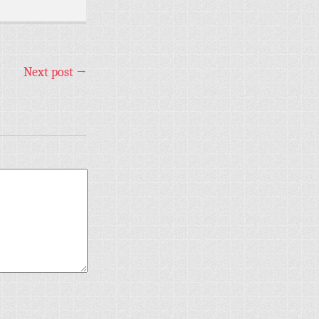
Next post
→