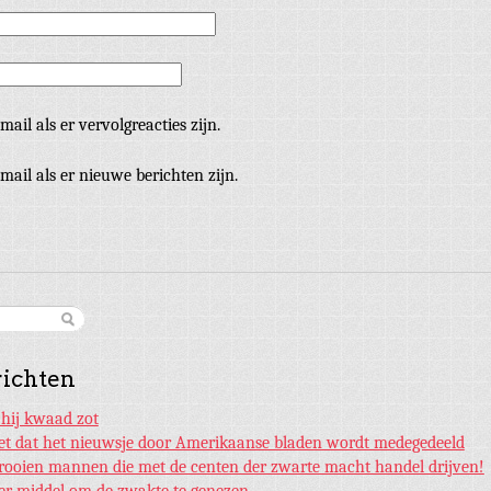
mail als er vervolgreacties zijn.
mail als er nieuwe berichten zijn.
richten
 hij kwaad zot
et dat het nieuwsje door Amerikaanse bladen wordt medegedeeld
rooien mannen die met de centen der zwarte macht handel drijven!
ker middel om de zwakte te genezen