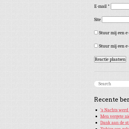
E-mail
*
Site
Stuur mij een e-
Stuur mij een e-
Recente be
’s Nachts werd
Men vergete ni
Dank aan de st
Ziehier een ze