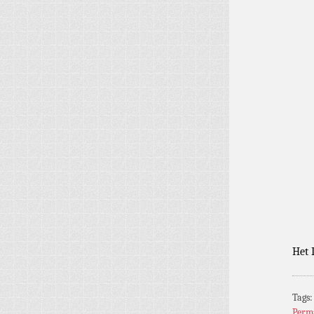
Het 
Tags
Perm