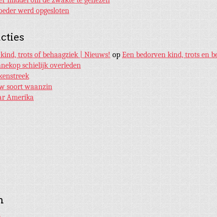
eder werd opgesloten
cties
kind, trots of behaagziek | Nieuws!
op
Een bedorven kind, trots en b
nnekop schielijk overleden
kenstreek
w soort waanzin
ar Amerika
n