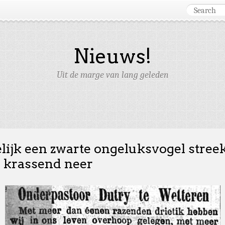
Nieuws!
Uit de marge van lang geleden
lijk een zwarte ongeluksvogel stree
j krassend neer