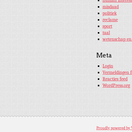
human interes
misdaad
politiek
reclame
sport
taal
wetenschap en
Meta
Login
Vermeldingen f
Reacties feed
WordPress.org
Proudly powered by 