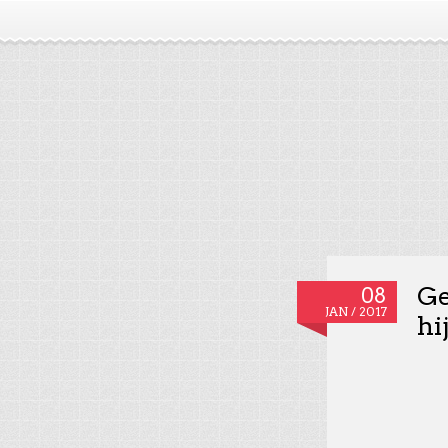
Ge
08
JAN / 2017
hi