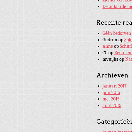
De ontaarde mo
Recente rea
Géén bedorven 
Gudrun
op
Spi
Anne
op
Schur
CC
op
Een nieu
mvuijlst
op
Na
Archieven
januari 2017
juni 2015
mei 2015
april 2015
Categorieë